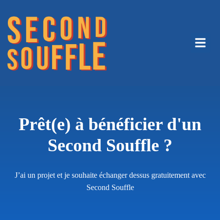
Prêt(e) à bénéficier d'un
S
e
c
o
n
d
S
o
u
f
f
l
e
?
J’ai un projet et je souhaite échanger dessus gratuitement avec
Second Souffle