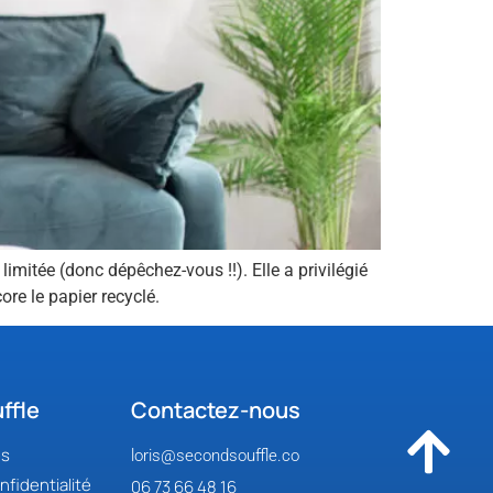
limitée (donc dépêchez-vous !!). Elle a privilégié
ore le papier recyclé.
ffle
Contactez-nous
es
loris@secondsouffle.co
nfidentialité
06 73 66 48 16