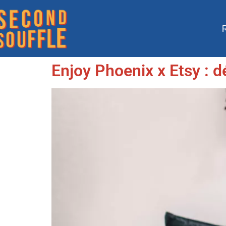
Enjoy Phoenix x Etsy : d