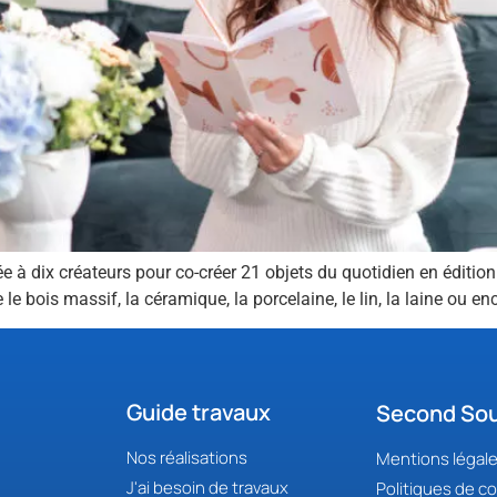
e à dix créateurs pour co-créer 21 objets du quotidien en édition 
 bois massif, la céramique, la porcelaine, le lin, la laine ou enc
Guide travaux
Second Sou
Nos réalisations
Mentions légal
J'ai besoin de travaux
Politiques de co